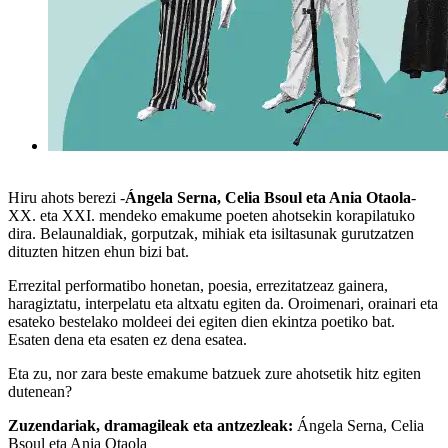
Hiru ahots berezi -
Ángela Serna, Celia Bsoul eta Ania Otaola
-
XX. eta XXI. mendeko emakume poeten ahotsekin korapilatuko
dira. Belaunaldiak, gorputzak, mihiak eta isiltasunak gurutzatzen
dituzten hitzen ehun bizi bat.
Errezital performatibo honetan, poesia, errezitatzeaz gainera,
haragiztatu, interpelatu eta altxatu egiten da. Oroimenari, orainari eta
esateko bestelako moldeei dei egiten dien ekintza poetiko bat.
Esaten dena eta esaten ez dena esatea.
Eta zu, nor zara beste emakume batzuek zure ahotsetik hitz egiten
dutenean?
Zuzendariak, dramagileak eta antzezleak:
Ángela Serna, Celia
Bsoul eta Ania Otaola