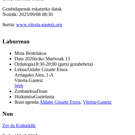
Gonbidapenak eskatzeko datak
Noiztik: 2025/09/08 08:30
Iturria:
www.vitoria-gasteiz.org
Laburrean
Mota
Bestelakoa
Data
2026(e)ko Martxoak 13
Ordutegia
18:30-20:00 (gutxi gorabehera)
Lekua
Aldabe Gizarte Etxea
Arriagako Atea, 1-A
Vitoria-Gasteiz
Web
Zenbatekoa
Doan
Hizkuntza
Gaztelania
Ikusi agenda
Aldabe Gizarte Etxea
,
Vitoria-Gasteiz
Non
Zer da Kulturklik