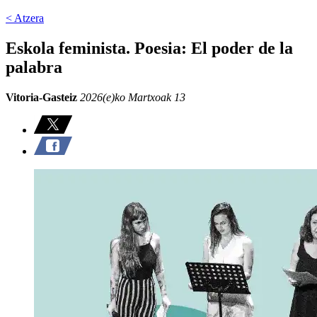
< Atzera
Eskola feminista. Poesia: El poder de la
palabra
Vitoria-Gasteiz
2026(e)ko Martxoak 13