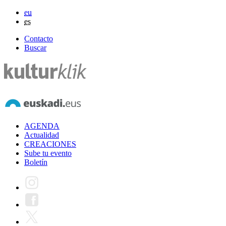
eu
es
Contacto
Buscar
AGENDA
Actualidad
CREACIONES
Sube tu evento
Boletín