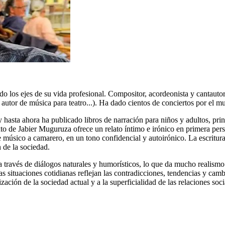
do los ejes de su vida profesional. Compositor, acordeonista y cantaut
tor de música para teatro...). Ha dado cientos de conciertos por el mun
y hasta ahora ha publicado libros de narración para niños y adultos, pri
o de Jabier Muguruza ofrece un relato íntimo e irónico en primera person
e músico a camarero, en un tono confidencial y autoirónico. La escritur
n de la sociedad.
 a través de diálogos naturales y humorísticos, lo que da mucho realismo
as situaciones cotidianas reflejan las contradicciones, tendencias y camb
ización de la sociedad actual y a la superficialidad de las relaciones so