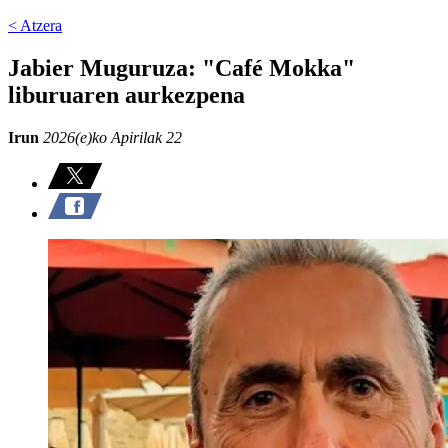
< Atzera
Jabier Muguruza: "Café Mokka"
liburuaren aurkezpena
Irun
2026(e)ko Apirilak 22