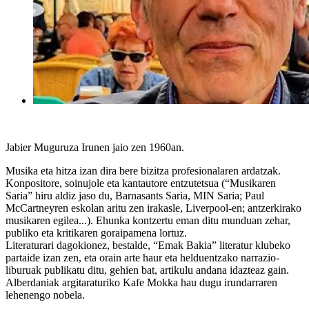
Jabier Muguruza Irunen jaio zen 1960an.
Musika eta hitza izan dira bere bizitza profesionalaren ardatzak.
Konpositore, soinujole eta kantautore entzutetsua (“Musikaren
Saria” hiru aldiz jaso du, Barnasants Saria, MIN Saria; Paul
McCartneyren eskolan aritu zen irakasle, Liverpool-en; antzerkirako
musikaren egilea...). Ehunka kontzertu eman ditu munduan zehar,
publiko eta kritikaren goraipamena lortuz.
Literaturari dagokionez, bestalde, “Emak Bakia” literatur klubeko
partaide izan zen, eta orain arte haur eta helduentzako narrazio-
liburuak publikatu ditu, gehien bat, artikulu andana idazteaz gain.
Alberdaniak argitaraturiko Kafe Mokka hau dugu irundarraren
lehenengo nobela.