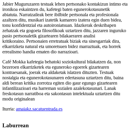
Jabier Muguruzaren testuak lehen pertsonako kontakizun intimo eta
ironikoa eskaintzen du, kafetegi baten egunerokotasunetik
abiatuta.
Narratzaileak bere ibilbide pertsonala eta profesionala
azaltzen ditu, musikari izatetik kamarero izatera egin duen bidea,
tonu konfidentzial eta autoironiatsuan.
Idazkerak deskribapen
zehatzak eta gogoeta filosofikoak uztartzen ditu, jazzaren inguruko
pasio pertsonaletik gizartearen bilakaeraren analisi
kritikoraino.
Pertsonaien erretratuak biziak eta sinesgarriak dira,
elkarrizketa natural eta umoretsuen bidez marraztuak, eta horrek
errealismo handia ematen dio narrazioari.
Café Mokka kafetegia behatoki soziokultural bilakatzen da, non
bezeroen elkarrizketek eta eguneroko egoerek gizartearen
kontraesanak, joerak eta aldaketak islatzen dituzten.
Testuak
nostalgia eta egunerokotasunaren edertasuna uztartzen ditu, baina
aldi berean kritika zorrotza egiten dio gaur egungo gizartearen
infantilizazioari eta harreman sozialen azalekotasunari. Lanak
freskotasun narratiboa eta sakontasun intelektuala uztartzen ditu
modu originalean
Iturria:
amaiakz.sacatuentrada.es
Laburrean