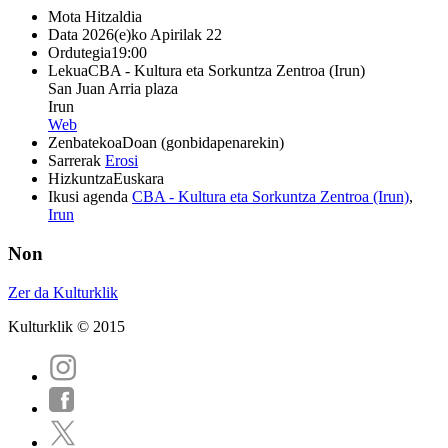
Mota
Hitzaldia
Data
2026(e)ko Apirilak 22
Ordutegia
19:00
Lekua
CBA - Kultura eta Sorkuntza Zentroa (Irun)
San Juan Arria plaza
Irun
Web
Zenbatekoa
Doan (gonbidapenarekin)
Sarrerak
Erosi
Hizkuntza
Euskara
Ikusi agenda
CBA - Kultura eta Sorkuntza Zentroa (Irun)
,
Irun
Non
Zer da Kulturklik
Kulturklik © 2015