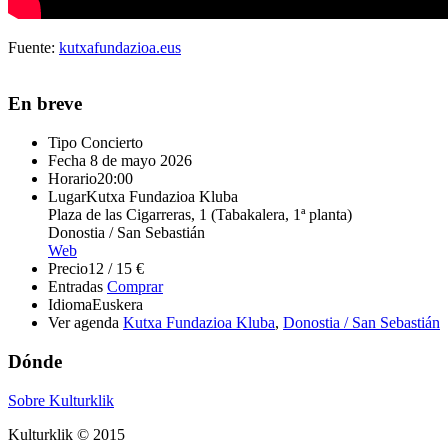
Fuente:
kutxafundazioa.eus
En breve
Tipo
Concierto
Fecha
8 de mayo 2026
Horario
20:00
Lugar
Kutxa Fundazioa Kluba
Plaza de las Cigarreras, 1 (Tabakalera, 1ª planta)
Donostia / San Sebastián
Web
Precio
12 / 15 €
Entradas
Comprar
Idioma
Euskera
Ver agenda
Kutxa Fundazioa Kluba
,
Donostia / San Sebastián
Dónde
Sobre Kulturklik
Kulturklik © 2015