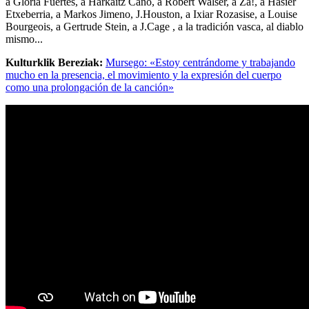
a Gloria Fuertes, a Harkaitz Cano, a Robert Walser, a Za!, a Hasier
Etxeberria, a Markos Jimeno, J.Houston, a Ixiar Rozasise, a Louise
Bourgeois, a Gertrude Stein, a J.Cage , a la tradición vasca, al diablo
mismo...
Kulturklik Bereziak:
Mursego: «Estoy centrándome y trabajando
mucho en la presencia, el movimiento y la expresión del cuerpo
como una prolongación de la canción»