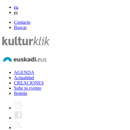
eu
es
Contacto
Buscar
AGENDA
Actualidad
CREACIONES
Sube tu evento
Boletín