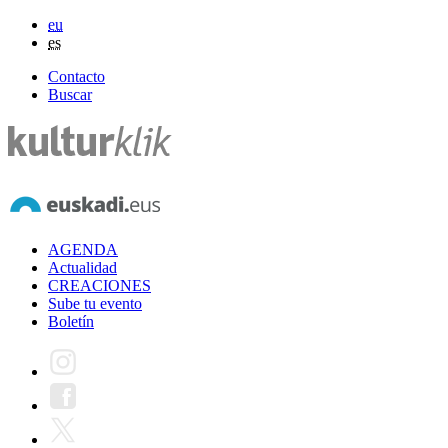
eu
es
Contacto
Buscar
AGENDA
Actualidad
CREACIONES
Sube tu evento
Boletín