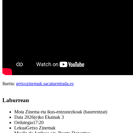
Iturria:
getxozinemak.sacatuentrada.es
Laburrean
Mota
Zinema eta ikus-entzunezkoak (haurrentzat)
Data
2026(e)ko Ekainak 3
Ordutegia
17:20
Lekua
Getxo Zinemak