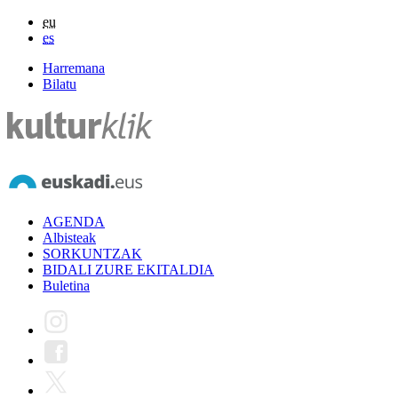
eu
es
Harremana
Bilatu
AGENDA
Albisteak
SORKUNTZAK
BIDALI ZURE EKITALDIA
Buletina