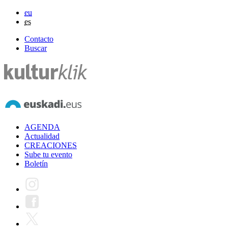
eu
es
Contacto
Buscar
AGENDA
Actualidad
CREACIONES
Sube tu evento
Boletín