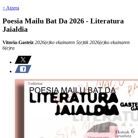
< Atzera
Poesia Mailu Bat Da 2026 - Literatura
Jaialdia
Vitoria-Gasteiz
2026(e)ko ekainaren 5(e)tik 2026(e)ko ekainaren
6(e)ra