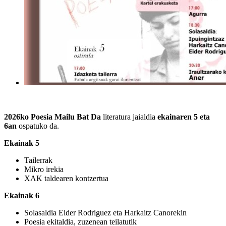
2026ko Poesia Mailu Bat Da
literatura jaialdia
ekainaren 5 eta
6an
ospatuko da.
Ekainak 5
Tailerrak
Mikro irekia
XAK taldearen kontzertua
Ekainak 6
Solasaldia Eider Rodriguez eta Harkaitz Canorekin
Poesia ekitaldia, zuzenean teilatutik