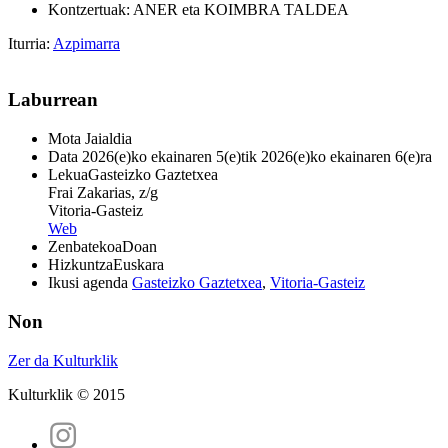
Kontzertuak: ANER eta KOIMBRA TALDEA
Iturria:
Azpimarra
Laburrean
Mota
Jaialdia
Data
2026(e)ko ekainaren 5(e)tik 2026(e)ko ekainaren 6(e)ra
Lekua
Gasteizko Gaztetxea
Frai Zakarias, z/g
Vitoria-Gasteiz
Web
Zenbatekoa
Doan
Hizkuntza
Euskara
Ikusi agenda
Gasteizko Gaztetxea
,
Vitoria-Gasteiz
Non
Zer da Kulturklik
Kulturklik © 2015