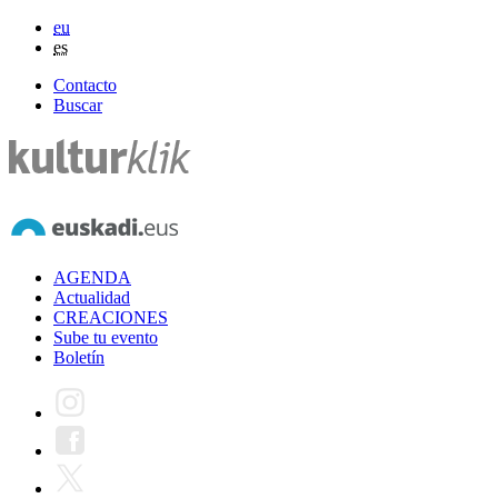
eu
es
Contacto
Buscar
AGENDA
Actualidad
CREACIONES
Sube tu evento
Boletín