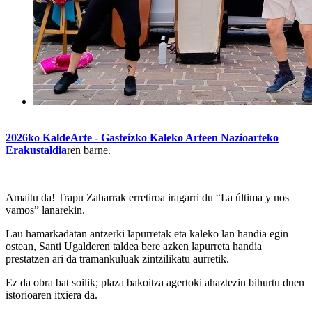
2026ko KaldeArte - Gasteizko Kaleko Arteen Nazioarteko
Erakustaldia
ren barne.
Amaitu da! Trapu Zaharrak erretiroa iragarri du “La última y nos
vamos” lanarekin.
Lau hamarkadatan antzerki lapurretak eta kaleko lan handia egin
ostean, Santi Ugalderen taldea bere azken lapurreta handia
prestatzen ari da tramankuluak zintzilikatu aurretik.
Ez da obra bat soilik; plaza bakoitza agertoki ahaztezin bihurtu duen
istorioaren itxiera da.