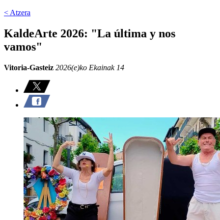
< Atzera
KaldeArte 2026: "La última y nos
vamos"
Vitoria-Gasteiz
2026(e)ko Ekainak 14