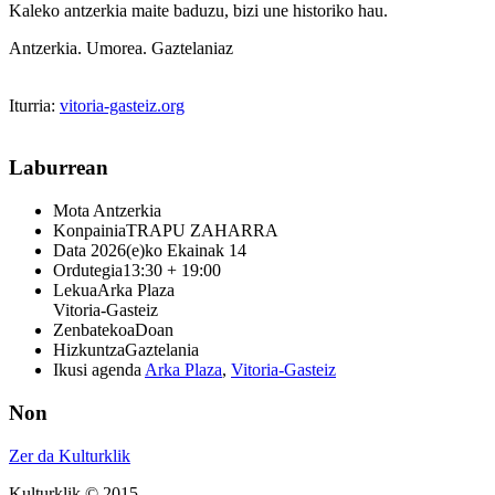
Kaleko antzerkia maite baduzu, bizi une historiko hau.
Antzerkia. Umorea. Gaztelaniaz
Iturria:
vitoria-gasteiz.org
Laburrean
Mota
Antzerkia
Konpainia
TRAPU ZAHARRA
Data
2026(e)ko Ekainak 14
Ordutegia
13:30 + 19:00
Lekua
Arka Plaza
Vitoria-Gasteiz
Zenbatekoa
Doan
Hizkuntza
Gaztelania
Ikusi agenda
Arka Plaza
,
Vitoria-Gasteiz
Non
Zer da Kulturklik
Kulturklik © 2015