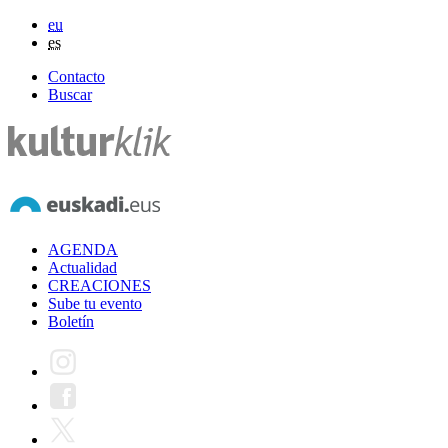
eu
es
Contacto
Buscar
AGENDA
Actualidad
CREACIONES
Sube tu evento
Boletín