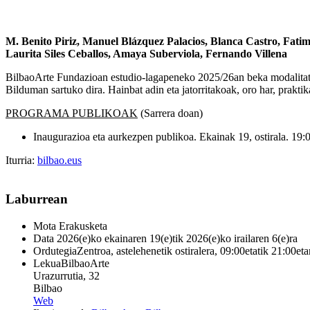
M. Benito Piriz, Manuel Blázquez Palacios, Blanca Castro, Fati
Laurita Siles Ceballos, Amaya Suberviola, Fernando Villena
BilbaoArte Fundazioan estudio-lagapeneko 2025/26an beka modalitatea
Bilduman sartuko dira. Hainbat adin eta jatorritakoak, oro har, prakti
PROGRAMA PUBLIKOAK
(Sarrera doan)
Inaugurazioa eta aurkezpen publikoa. Ekainak 19, ostirala. 19:
Iturria:
bilbao.eus
Laburrean
Mota
Erakusketa
Data
2026(e)ko ekainaren 19(e)tik 2026(e)ko irailaren 6(e)ra
Ordutegia
Zentroa, astelehenetik ostiralera, 09:00etatik 21:00eta
Lekua
BilbaoArte
Urazurrutia, 32
Bilbao
Web