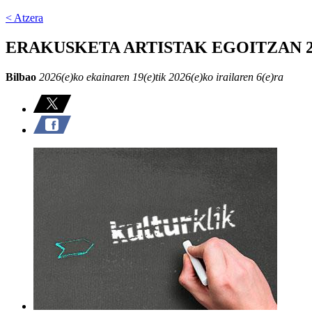
< Atzera
ERAKUSKETA ARTISTAK EGOITZAN 20
Bilbao
2026(e)ko ekainaren 19(e)tik 2026(e)ko irailaren 6(e)ra