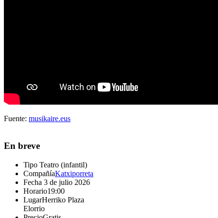
Fuente:
musikaire.eus
En breve
Tipo
Teatro (infantil)
Compañía
Katxiporreta
Fecha
3 de julio 2026
Horario
19:00
Lugar
Herriko Plaza
Elorrio
Precio
Gratis