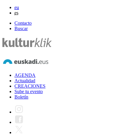
eu
es
Contacto
Buscar
AGENDA
Actualidad
CREACIONES
Sube tu evento
Boletín