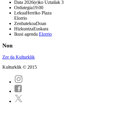
Data
2026(e)ko Uztailak 3
Ordutegia
19:00
Lekua
Herriko Plaza
Elorrio
Zenbatekoa
Doan
Hizkuntza
Euskara
Ikusi agenda
Elorrio
Non
Zer da Kulturklik
Kulturklik © 2015