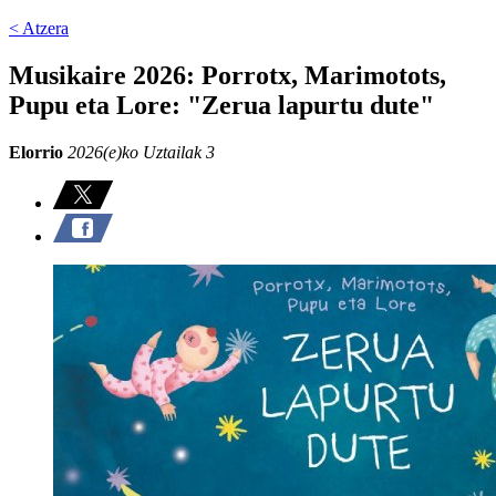
< Atzera
Musikaire 2026: Porrotx, Marimotots,
Pupu eta Lore: "Zerua lapurtu dute"
Elorrio
2026(e)ko Uztailak 3