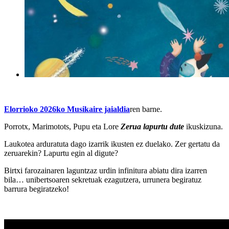
Elorrioko 2026ko Musikaire jaialdia
ren barne.
Porrotx, Marimotots, Pupu eta Lore
Zerua lapurtu dute
ikuskizuna.
Laukotea arduratuta dago izarrik ikusten ez duelako. Zer gertatu da
zeruarekin? Lapurtu egin al digute?
Birtxi farozainaren laguntzaz urdin infinitura abiatu dira izarren
bila… unibertsoaren sekretuak ezagutzera, urrunera begiratuz
barrura begiratzeko!