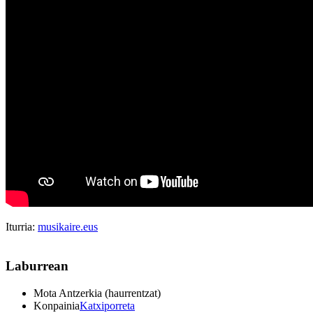
Iturria:
musikaire.eus
Laburrean
Mota
Antzerkia (haurrentzat)
Konpainia
Katxiporreta