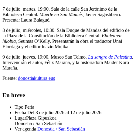
7 de julio
, martes, 19:00. Sala de la calle
San Jerónimo
de la
Biblioteca Central.
Muerte en San Mamés,
Javier Sagastiberri
.
Presenta:
Laura Balagué
.
8 de julio
, miércoles, 10:30. Sala
Duque de Mandas
del edificio de
la Plaza de la Constitución de la Biblioteca Central.
Ehulearen
hilobia,
Seumas O’Kelly
. Presentarán la obra el traductor
Unai
Elorriaga
y el editor
Inazio Mujika
.
9 de julio
, jueves, 19:00.
Museo San Telmo
.
La sangre de Palestina
.
Intervendrán el autor,
Félix Maraña
, y la historiadora
Maider Koro
Maraña
.
Fuente:
donostiakultura.eus
En breve
Tipo
Feria
Fecha
Del 3 de julio 2026 al 12 de julio 2026
Lugar
Plaza Gipuzkoa
Donostia / San Sebastián
Ver agenda
Donostia / San Sebastián