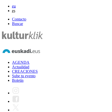
eu
es
Contacto
Buscar
AGENDA
Actualidad
CREACIONES
Sube tu evento
Boletín