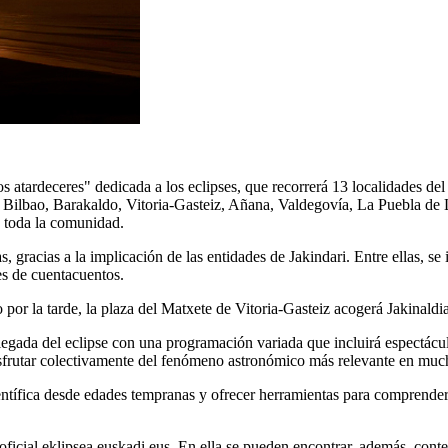
os atardeceres"
dedicada a los eclipses, que recorrerá 13 localidades de
, Bilbao, Barakaldo, Vitoria-Gasteiz, Añana,
Valdegovía
, La Puebla de 
en toda la comunidad
.
s, gracias a la implicación de las
entidades de
Jakindari
.
Entre ellas, se 
es de cuentacuentos.
 por la tarde
, la plaza del
Matxete
de Vitoria-Gasteiz acogerá
Jakinaldi
legada del eclipse con una programación variada que incluirá espectáculos
frutar colectivamente de
l
fenómeno astronómico más relevante
en muc
científica desde edades tempranas y ofrecer herramientas para comprend
oficial eklipsea.euskadi.eus. En ella se pueden encontrar, además, conte