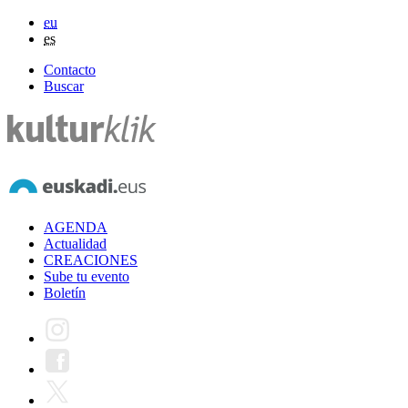
eu
es
Contacto
Buscar
AGENDA
Actualidad
CREACIONES
Sube tu evento
Boletín