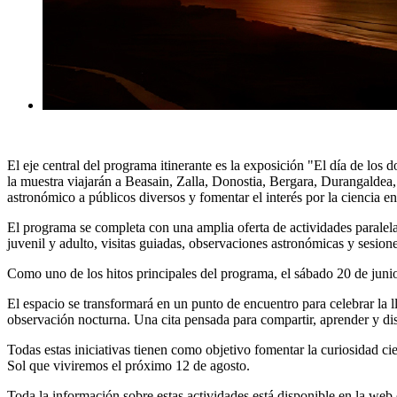
El eje central del programa itinerante es la
exposición "El día de los d
la muestra viajarán a Beasain, Zalla, Donostia, Bergara,
Durangaldea
astronómico a públicos diversos y fomentar el interés por la ciencia 
El programa se completa con una
amplia oferta de actividades
paralela
juvenil y adulto, visitas guiadas, observaciones astronómicas y sesion
Como uno de los hitos principales del programa, el
sábado 20 de junio
El espacio se transformará en un punto de encuentro para celebrar la l
observación nocturna. Una cita pensada para compartir, aprender y dis
Todas estas iniciativas tienen como objetivo fomentar la curiosidad 
Sol que viviremos el próximo 12 de agosto
.
Toda la información sobre estas actividades está disponible en la web 