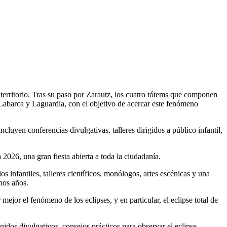
l territorio. Tras su paso por Zarautz, los cuatro tótems que componen
Labarca y Laguardia, con el objetivo de acercar este fenómeno
incluyen conferencias divulgativas, talleres dirigidos a público infantil,
a
2026
, una
gran fiesta abierta a toda la ciudadanía.
 infantiles, talleres científicos, monólogos, artes escénicas y una
hos
años.
er mejor
el fenómeno de los eclipses, y en particular, el eclipse total de
nidos divulgativos, consejos prácticos para observar el eclipse,