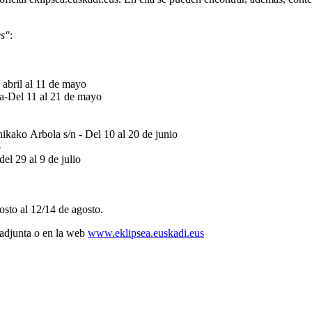
es"
:
 abril al 11 de mayo
a
-Del 11 al 21 de mayo
nikako
Arbola s/n
- D
el 10 al 20 de junio
o
del
29
al
9
de julio
osto
al 12/14 de agosto.
 adjunta o en la web
www.eklipsea.euskadi.eus