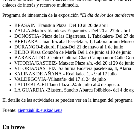
enlaces de interés y recursos multimedia.
Programa de itinerancia de la exposición
"El día de los dos atardecer
BEASAIN-
Erauskin
Plaza
-
Del
10
al 20 de abril
ZALLA-
Madres Irlandesas Enparantza-
Del 20 al 27 de abril
DONOSTIA
-
Plaza de las Cigarreras, 1,
T
abakalera
- Del 27 de
BERGARA
-
Juan
Irazabal
Paselekua
, 1,
L
aboratorium Museo
DURANGO-Ezkurdi Plaza-Del 21
de mayo
al
1 de junio
BILBO-P
laza Corazón de María-
Del
1 de junio al 10 de junio
BARAKALDO
-
Centro Cultural Clara Campoamor Calle
Ger
VITORIA/GASTEIZ
-
Matxete
Plaza s/n,
-
del 20 al
29 de juni
VITORIA/GASTEIZ
-
Salburua Biosfera
paselekua
, 4,
Ataria
-
SALINAS DE
AÑANA
-
Real
kalea
1,
-
9
al 17 julio
VALDEGOVIA-
Villanañe-
del 17 al 24 de julio
LAPUEBLA-
El Plano Plaza
-
24
de julio
al
4 de
agosto.
LA GUARDIA
-
Biasteri
, Sancho Abarca
Ibilbidea
-
del
4 de ag
El detalle de las actividades se pueden ver en la imagen del programa
Fuente:
zientziaklik.euskadi.eus
En breve