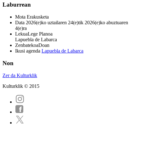
Laburrean
Mota
Erakusketa
Data
2026(e)ko uztailaren 24(e)tik 2026(e)ko abuztuaren
4(e)ra
Lekua
Lege Planoa
Lapuebla de Labarca
Zenbatekoa
Doan
Ikusi agenda
Lapuebla de Labarca
Non
Zer da Kulturklik
Kulturklik © 2015