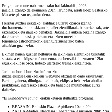
Programaren une nabarmenetako bat
Jakinaldia
,
2026
jaialdia
,
izango da
ekainaren 20an, larunbata,
arratsaldez Gasteizko
Matxete plazan ospatuko de
na
.
H
erritar guztiei ireki
tako jaialdiak
egitarau oparoa izango
du:
haurrentzako ikuskizunak, tailer zientifikoak, bakarrizketak, arte
eszenikoak eta gaueko behaketa.
Jakinaldia
a
ukera bikaina izango
da elkarrekin ikasi, partekatu eta azken urteetako
fenomeno
astronomikorik esanguratsuenetako bate
n
aitzakian
gozatzeko
.
Ekimen hauen guztien helburua da jakin-min zientifikoa txikitatik
sustatzea eta eklipseen fenomenoa, eta bereziki abuztuaren 12ko
eguzki-eklipse osoa, hobeto ulertzeko tresnak eskaintzea.
Jarduera horiei buruzko informazio
guztia
eklipsea.euskadi.eus
webgune ofizialean dago eskuragarri.
Bertan, gainera, dibulgazio-edukiak, eklipsea behatzeko aholku
praktikoak, intereseko estekak eta baliabide multimediak aurki
daitezke.
"Bi ilunabarren eguna"
erakusketaren ibiltaritza programa:
BEASAIN- Erauskin Plaza -Apirilaren 10etik 20ra
ZALLA-Madres Irlandesas Enparantza- Apirilaren 20tik 27ra