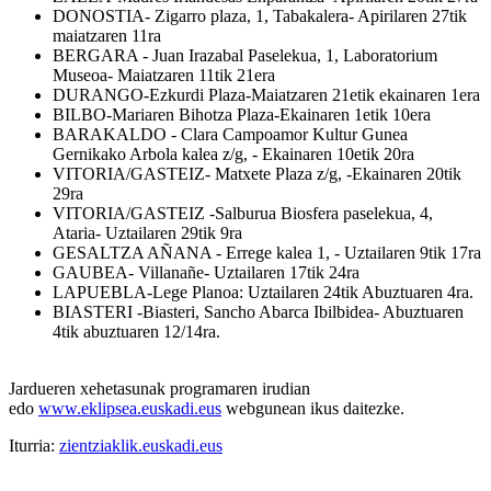
DONOSTIA- Zigarro plaza, 1, Tabakalera- Apirilaren 27tik
maiatzaren 11ra
BERGARA - Juan Irazabal Paselekua, 1, Laboratorium
Museoa- Maiatzaren 11tik 21era
DURANGO-Ezkurdi Plaza-Maiatzaren 21etik ekainaren 1era
BILBO-Mariaren Bihotza Plaza-Ekainaren 1etik 10era
BARAKALDO - Clara Campoamor Kultur Gunea
Gernikako Arbola kalea z/g, - Ekainaren 10etik 20ra
VITORIA/GASTEIZ- Matxete Plaza z/g, -Ekainaren 20tik
29ra
VITORIA/GASTEIZ -Salburua Biosfera paselekua, 4,
Ataria- Uztailaren 29tik 9ra
GESALTZA AÑANA - Errege kalea 1, - Uztailaren 9tik 17ra
GAUBEA-
Villanañe-
Uztailaren 17tik 24ra
LAPUEBLA-Lege Planoa: Uztailaren 24tik Abuztuaren 4ra.
BIASTERI -Biasteri, Sancho Abarca Ibilbidea- Abuztuaren
4tik abuztuaren 12/14ra.
Jardueren xehetasunak programaren irudian
edo
www.eklipsea.euskadi.eus
webgunean ikus daitezke.
Iturria:
zientziaklik.euskadi.eus