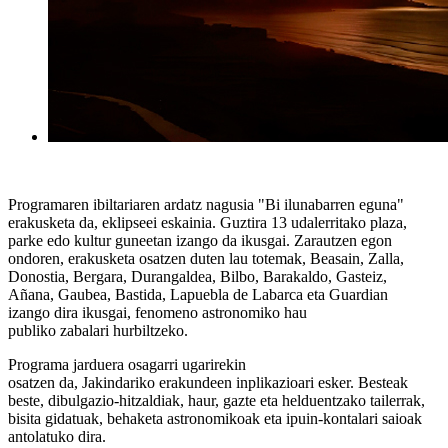
Programaren ibiltariaren ardatz nagusia
"Bi ilunabarren eguna"
erakusketa da
, eklipseei eskainia. G
uztira 13 udalerri
ta
ko p
laz
a
,
parke e
do
kultur guneetan
izango da ikusgai
.
Z
arautzen egon
ondoren, erakusketa osatzen duten lau totemak
,
Beasain, Zalla,
Donostia, Bergara, Durangaldea, Bilbo, Barakaldo, Gasteiz,
Añana,
Gaubea
, Bastida, Lapuebla de
Labarca eta Guardia
n
izango
di
ra ikusgai
, fenomeno astronomiko hau
publiko
zabala
ri
hurbiltzeko
.
Programa
jarduera
osagarri ugarirekin
osatzen
da,
Jakindariko
erakundeen
inplikazioari
esker. Besteak
beste,
dibulgazio-
hitzaldiak, haur, gazte eta helduentzako tailerrak,
bisita
gidatuak, behaketa astronomikoak eta ipuin-kontalari saioak
antolatuko dira.