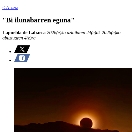
< Atzera
"Bi ilunabarren eguna"
Lapuebla de Labarca
2026(e)ko uztailaren 24(e)tik 2026(e)ko
abuztuaren 4(e)ra