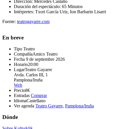
Dirección: Mercedes Castaño
Duración del espectáculo: 65 Minutos
Intérpretes: Txori García Uriz, Ion Barbarin Lisarri
Fuente:
teatrogayarre.com
En breve
Tipo
Teatro
Compañía
Amico Teatro
Fecha
9 de septiembre 2026
Horario
20:00
Lugar
Teatro Gayarre
Avda. Carlos III, 1
Pamplona/Iruña
Web
Precio
8€
Entradas
Comprar
Idioma
Castellano
Ver agenda
Teatro Gayarre
,
Pamplona/Iruña
Dónde
Sobre Kulturklik