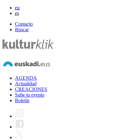
eu
es
Contacto
Buscar
AGENDA
Actualidad
CREACIONES
Sube tu evento
Boletín