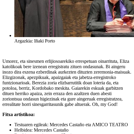
Argazkia: Iñaki Porto
Umorez, eta sinesmen erlijiosoarekiko errespetuan oinarrituta, Eliza
katolikoak bere izenean erregistratu zituen ondasunak. Bi aingeru
inozo dira eszena ezberdinak aurkezten dituzten zeremonia-maisuak.
Elizgizonak, apezpikuak, apaizgaiak eta jabetza-erregistroko
funtzionarioak. Berezia zoria elizbarrutitik doan loteria da, eta
potoloa, berriz, Kordobako meskita. Gaiarekin eskuak garbitzen
dituen herriko apaiza, zein erraza den azaltzen duen abesti
zoriontsua ondasun higiezinak eta gure aingeruak erregistratzea,
errealitate horri sinesgarritasunik gabe altuerak. Oh, my God!
Fitxa artistikoa:
Testuaren egileak: Mercedes Castaño eta AMICO TEATRO
Helbidea: Mercedes Castaño