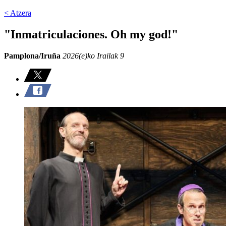
< Atzera
"Inmatriculaciones. Oh my god!"
Pamplona/Iruña
2026(e)ko Irailak 9