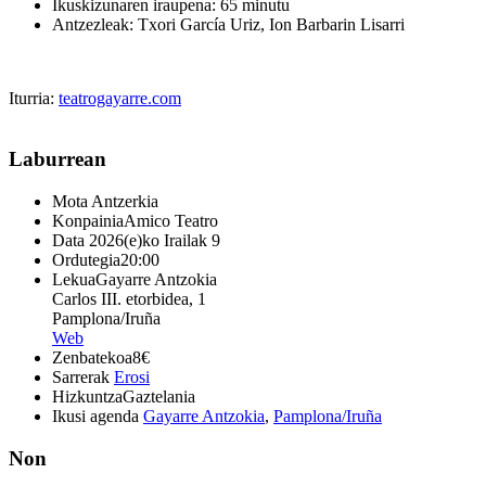
Ikuskizunaren iraupena: 65 minutu
Antzezleak: Txori García Uriz, Ion Barbarin Lisarri
Iturria:
teatrogayarre.com
Laburrean
Mota
Antzerkia
Konpainia
Amico Teatro
Data
2026(e)ko Irailak 9
Ordutegia
20:00
Lekua
Gayarre Antzokia
Carlos III. etorbidea, 1
Pamplona/Iruña
Web
Zenbatekoa
8€
Sarrerak
Erosi
Hizkuntza
Gaztelania
Ikusi agenda
Gayarre Antzokia
,
Pamplona/Iruña
Non