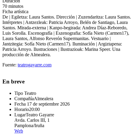
Duración
70 minutos
Ficha artística
De | Egiletza: Laura Santos. Dirección | Zuzendaritza: Laura Santos.
Intérpretes | Antzezleak: Patricia Arroyo, Belén de Santiago, Laura
Santos. Mirada-externa | Kanpo-begirada: Andrea Díaz-Reboredo,
Luis Sorolla. Escenografía | Eszenografia: Sofía Nieto (Carmen17),
Laura Santos, Alfonso Reverón Supermanitas. Vestuario |
Jantzitegia: Sofía Nieto (Carmen17). Iluminación | Argiztapena:
Patricia Arroyo. Ilustraciones | Ilustrazioak: Marina Speer. Una
producción de Almealera.
Fuente:
teatrogayarre.com
En breve
Tipo
Teatro
Compañía
Almealera
Fecha
17 de septiembre 2026
Horario
20:00
Lugar
Teatro Gayarre
Avda. Carlos III, 1
Pamplona/Iruña
Web