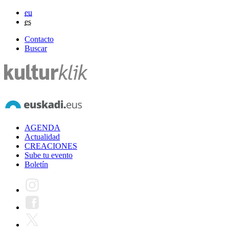
eu
es
Contacto
Buscar
AGENDA
Actualidad
CREACIONES
Sube tu evento
Boletín