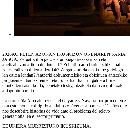
2026KO FETEN AZOKAN IKUSKIZUN ONENAREN SARIA
JASOA. Zergatik dira gero eta gutxiago nekazaritzan eta
abeltzaintzan aritu nahi dutenak? Zein dira arlo horietaz bizi ahal
izatea zailtzen duten alderdiak? Zergatik ari da emakume gutxiago
lan egiten landan? Antzerki dokumentaleko eta objektuen antzerkiko
proposamen hau asmamen eta ironia handiz hiru galdera horiei
erantzuten saiatuko da, benetako testigantzak eta datu zientifikoak
abiapuntu hartuta.
La compañía Almealera visita el Gayarre y Navarra por primera vez
con este montaje dirigido a adultos y jóvenes a partir de 12 años que
nos descubrirá historias de vida ante el problema del relevo
generacional en el sector primario.
EDUKIERA MURRIZTUKO IKUSKIZUNA.