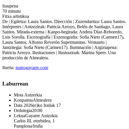
Iraupena
70 minutu
Fitxa artistikoa
De | Egiletza: Laura Santos. Dirección | Zuzendaritza: Laura Santos.
Intérpretes | Antzezleak: Patricia Arroyo, Belén de Santiago, Laura
Santos. Mirada-externa | Kanpo-begirada: Andrea Díaz-Reboredo,
Luis Sorolla. Escenografía | Eszenografia: Sofía Nieto (Carmen17),
Laura Santos, Alfonso Reverón Supermanitas. Vestuario |
Jantzitegia: Sofía Nieto (Carmen17). Iluminación | Argiztapena:
Patricia Arroyo. Ilustraciones | Ilustrazioak: Marina Speer. Una
producción de Almealera.
Iturria:
teatrogayarre.com
Laburrean
Mota
Antzerkia
Konpainia
Almealera
Data
2026(e)ko Irailak 17
Ordutegia
20:00
Lekua
Gayarre Antzokia
Carlos III. etorbidea, 1
Pamplona/Iruña