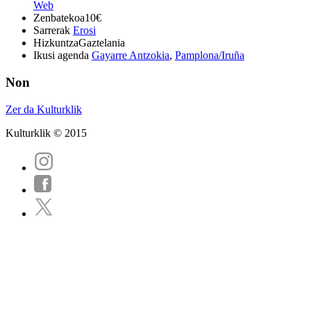
Web
Zenbatekoa
10€
Sarrerak
Erosi
Hizkuntza
Gaztelania
Ikusi agenda
Gayarre Antzokia
,
Pamplona/Iruña
Non
Zer da Kulturklik
Kulturklik © 2015