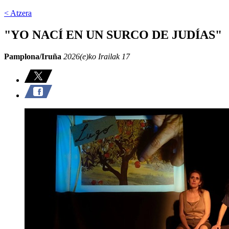
< Atzera
"YO NACÍ EN UN SURCO DE JUDÍAS"
Pamplona/Iruña
2026(e)ko Irailak 17