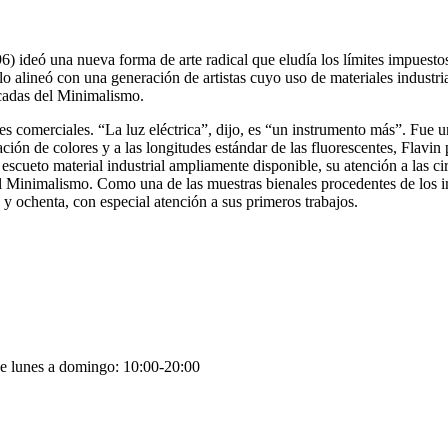
 ideó una nueva forma de arte radical que eludía los límites impuestos
o alineó con una generación de artistas cuyo uso de materiales industria
acadas del Minimalismo.
s comerciales. “La luz eléctrica”, dijo, es “un instrumento más”. Fue u
mitación de colores y a las longitudes estándar de las fluorescentes, Fla
cueto material industrial ampliamente disponible, su atención a las cir
del Minimalismo. Como una de las muestras bienales procedentes de l
a y ochenta, con especial atención a sus primeros trabajos.
de lunes a domingo: 10:00-20:00