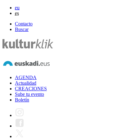
eu
es
Contacto
Buscar
AGENDA
Actualidad
CREACIONES
Sube tu evento
Boletín