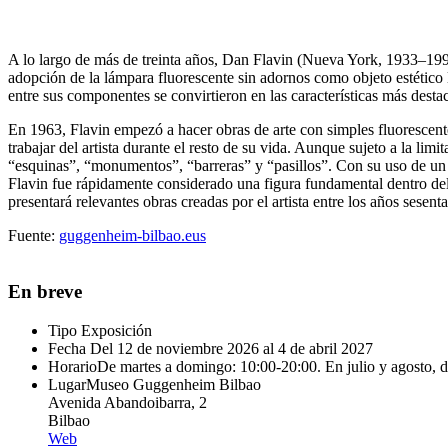
A lo largo de más de treinta años, Dan Flavin (Nueva York, 1933–1996)
adopción de la lámpara fluorescente sin adornos como objeto estético l
entre sus componentes se convirtieron en las características más dest
En 1963, Flavin empezó a hacer obras de arte con simples fluorescente
trabajar del artista durante el resto de su vida. Aunque sujeto a la li
“esquinas”, “monumentos”, “barreras” y “pasillos”. Con su uso de un es
Flavin fue rápidamente considerado una figura fundamental dentro 
presentará relevantes obras creadas por el artista entre los años sesent
Fuente:
guggenheim-bilbao.eus
En breve
Tipo
Exposición
Fecha
Del 12 de noviembre 2026 al 4 de abril 2027
Horario
De martes a domingo: 10:00-20:00. En julio y agosto, 
Lugar
Museo Guggenheim Bilbao
Avenida Abandoibarra, 2
Bilbao
Web