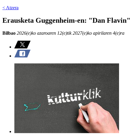
< Atzera
Erausketa Guggenheim-en: "Dan Flavin"
Bilbao
2026(e)ko azaroaren 12(e)tik 2027(e)ko apirilaren 4(e)ra