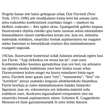
Hogeita hamar urte baino gehiagoan zehar, Dan Flavinek (New
York, 1933–1996) arte erradikalaren forma berri bat asmatu zuen,
artea erakusteko konbentzioek ezarritako mugei —markoei eta
idulkiei, esaterako— ihes egiten ziena. Apaingarririk gabeko lanpara
fluoreszentea objektu estetiko gisa hartu zuenean artista minimalisten
belaunaldiaren oinarri estetikoetara lerratu zen. Izan ere, industria-
materialak erabiltzea, oinarrizko formak azpimarratzea eta osagaien
arteko harreman ez-hierarkikoak ezartzea dira minimalismoaren
ezaugarri nagusiak.
1963an, fluoreszente komertzial soilak baliatuta artelanak egiten hasi
zen Flavin. “Argi elektrikoa ere tresna bat da”, esan zuen.
Konbentzioekiko haustura garrantzitsua izan zen hori, eta artistaren
lan egiteko modua baldintzatu zuen bere bizitza osoan zehar.
Fluoreszenteen kolore-mugei eta luzera estandarrei lotuta egon
arren, Flavinek laster garatu zuen “ertz”, “monumentu”, “hesi” eta
“korridore” piezaz osatutako lengoaia arkitektonikoki dinamikoa.
Flavin berehala jo zuten minimalismoaren baitako funtsezko
figuratzat, izan ere, eskuraerraza zen industria-material soila
erabiltzen zuen, ikuslearen inguruabarrei erreparatzen zien eta
oinarrizko formak azpimarratzen zituen. Solomon R. Guggenheim
Museum-en funts garrantzitsuetatik bi urtez behin datozen