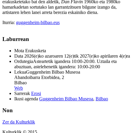
erakusketetako bat den aldetik,
Dan Flavin
1960ko eta 1980ko
hamarkadetan sortutako lan garrantzitsuen bilgune izango da,
artistaren lehen lanei arreta berezia eskainiko diena.
Iturria:
guggenheim-bilbao.eus
Laburrean
Mota
Erakusketa
Data
2026(e)ko azaroaren 12(e)tik 2027(e)ko apirilaren 4(e)ra
Ordutegia
Asteartetik igandera 10:00-20:00. Uztaila eta
abuztuan, astelehenetik igandera: 10:00-20:00
Lekua
Guggenheim Bilbao Museoa
Abandoibarra Etorbidea, 2
Bilbao
Web
Sarrerak
Erosi
Ikusi agenda
Guggenheim Bilbao Museoa
,
Bilbao
Non
Zer da Kulturklik
Kulturklik © 2015