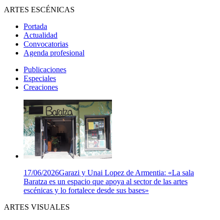
ARTES ESCÉNICAS
Portada
Actualidad
Convocatorias
Agenda profesional
Publicaciones
Especiales
Creaciones
17/06/2026
Garazi y Unai Lopez de Armentia: «La sala
Baratza es un espacio que apoya al sector de las artes
escénicas y lo fortalece desde sus bases»
ARTES VISUALES