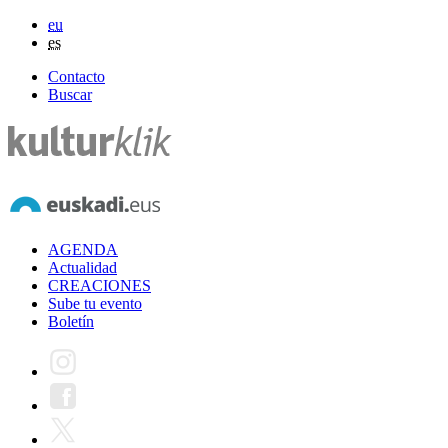
eu
es
Contacto
Buscar
AGENDA
Actualidad
CREACIONES
Sube tu evento
Boletín