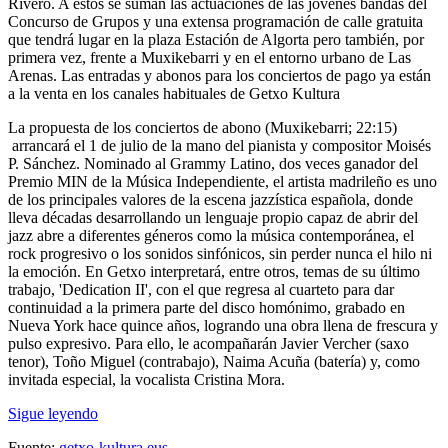
Rivero. A estos se suman las actuaciones de las jóvenes bandas del
Concurso de Grupos y una extensa programación de calle gratuita
que tendrá lugar en la plaza Estación de Algorta pero también, por
primera vez, frente a Muxikebarri y en el entorno urbano de Las
Arenas. Las entradas y abonos para los conciertos de pago ya están
a la venta en los canales habituales de Getxo Kultura
La propuesta de los conciertos de abono (Muxikebarri; 22:15)
arrancará el 1 de julio de la mano del pianista y compositor Moisés
P. Sánchez. Nominado al Grammy Latino, dos veces ganador del
Premio MIN de la Música Independiente, el artista madrileño es uno
de los principales valores de la escena jazzística española, donde
lleva décadas desarrollando un lenguaje propio capaz de abrir del
jazz abre a diferentes géneros como la música contemporánea, el
rock progresivo o los sonidos sinfónicos, sin perder nunca el hilo ni
la emoción. En Getxo interpretará, entre otros, temas de su último
trabajo, 'Dedication II', con el que regresa al cuarteto para dar
continuidad a la primera parte del disco homónimo, grabado en
Nueva York hace quince años, logrando una obra llena de frescura y
pulso expresivo. Para ello, le acompañarán Javier Vercher (saxo
tenor), Toño Miguel (contrabajo), Naima Acuña (batería) y, como
invitada especial, la vocalista Cristina Mora.
Sigue leyendo
Fuente:
getxo-kultura.eus