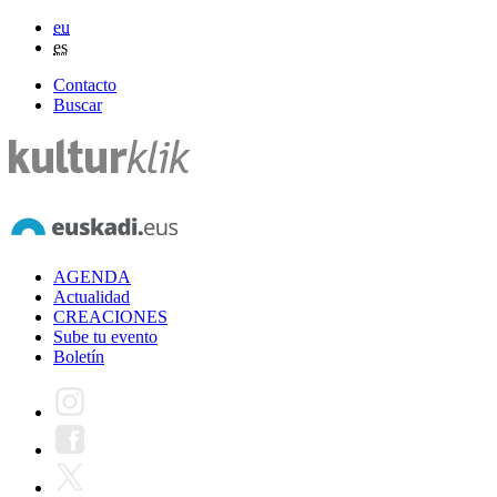
eu
es
Contacto
Buscar
AGENDA
Actualidad
CREACIONES
Sube tu evento
Boletín