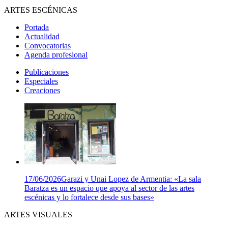
ARTES ESCÉNICAS
Portada
Actualidad
Convocatorias
Agenda profesional
Publicaciones
Especiales
Creaciones
17/06/2026
Garazi y Unai Lopez de Armentia: «La sala
Baratza es un espacio que apoya al sector de las artes
escénicas y lo fortalece desde sus bases»
ARTES VISUALES