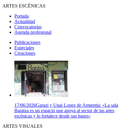
ARTES ESCÉNICAS
Portada
Actualidad
Convocatorias
Agenda profesional
Publicaciones
Especiales
Creaciones
17/06/2026
Garazi y Unai Lopez de Armentia: «La sala
Baratza es un espacio que apoya al sector de las artes
escénicas y lo fortalece desde sus bases»
ARTES VISUALES