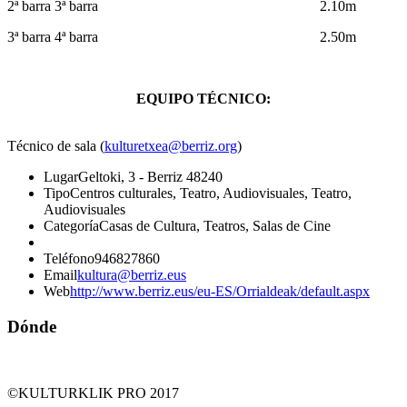
2ª barra 3ª barra 2.10m
3ª barra 4ª barra 2.50m
EQUIPO TÉCNICO:
Técnico de sala (
kulturetxea@berriz.org
)
Lugar
Geltoki, 3 - Berriz 48240
Tipo
Centros culturales, Teatro, Audiovisuales, Teatro,
Audiovisuales
Categoría
Casas de Cultura, Teatros, Salas de Cine
Teléfono
946827860
Email
kultura@berriz.eus
Web
http://www.berriz.eus/eu-ES/Orrialdeak/default.aspx
Dónde
©KULTURKLIK PRO 2017