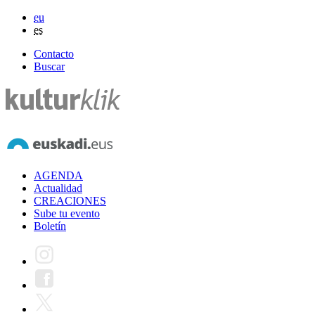
eu
es
Contacto
Buscar
AGENDA
Actualidad
CREACIONES
Sube tu evento
Boletín