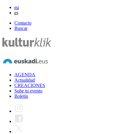
eu
es
Contacto
Buscar
AGENDA
Actualidad
CREACIONES
Sube tu evento
Boletín