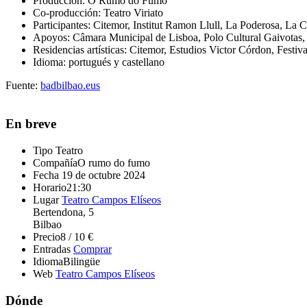
Producción: O Rumo do Fumo
Co-producción: Teatro Viriato
Participantes: Citemor, Institut Ramon Llull, La Poderosa, La C
Apoyos: Câmara Municipal de Lisboa, Polo Cultural Gaivotas,
Residencias artísticas: Citemor, Estudios Victor Córdon, Fes
Idioma: portugués y castellano
Fuente:
badbilbao.eus
En breve
Tipo
Teatro
Compañía
O rumo do fumo
Fecha
19 de octubre 2024
Horario
21:30
Lugar
Teatro Campos Elíseos
Bertendona, 5
Bilbao
Precio
8 / 10 €
Entradas
Comprar
Idioma
Bilingüe
Web
Teatro Campos Elíseos
Dónde