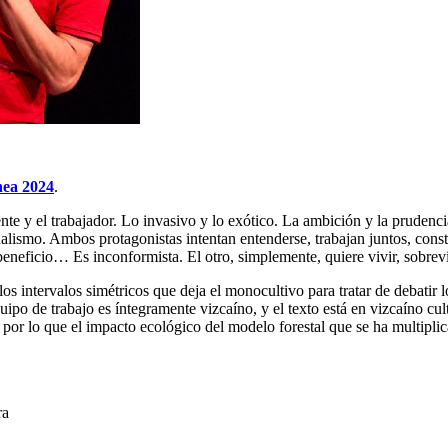
nea 2024
.
iente y el trabajador. Lo invasivo y lo exótico. La ambición y la prudenci
nalismo. Ambos protagonistas intentan entenderse, trabajan juntos, const
 beneficio… Es inconformista. El otro, simplemente, quiere vivir, sobrevi
n los intervalos simétricos que deja el monocultivo para tratar de debati
quipo de trabajo es íntegramente vizcaíno, y el texto está en vizcaíno c
por lo que el impacto ecológico del modelo forestal que se ha multiplic
ra