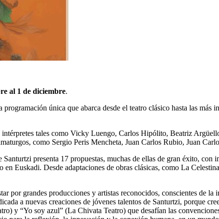
re al 1 de diciembre
.
a programación única que abarca desde el teatro clásico hasta las más 
 intérpretes tales como Vicky Luengo, Carlos Hipólito, Beatriz Argüe
amaturgos, como Sergio Peris Mencheta, Juan Carlos Rubio, Juan Carlo
de Santurtzi presenta
17 propuestas
, muchas de ellas de gran éxito, co
reno en Euskadi. Desde adaptaciones de obras clásicas, como La Celest
ar por grandes producciones y artistas reconocidos, conscientes de la i
cada a nuevas creaciones de jóvenes talentos de Santurtzi, porque creem
atro)
y
“Yo soy azul” (La Chivata Teatro)
que desafían las convenciones