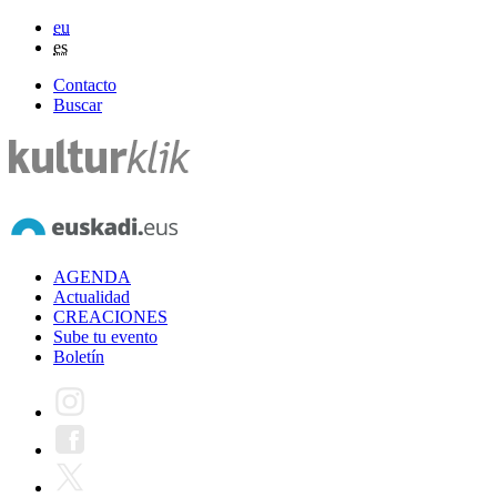
eu
es
Contacto
Buscar
AGENDA
Actualidad
CREACIONES
Sube tu evento
Boletín