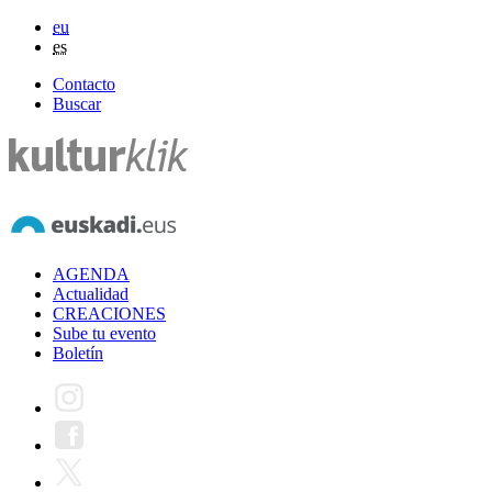
eu
es
Contacto
Buscar
AGENDA
Actualidad
CREACIONES
Sube tu evento
Boletín