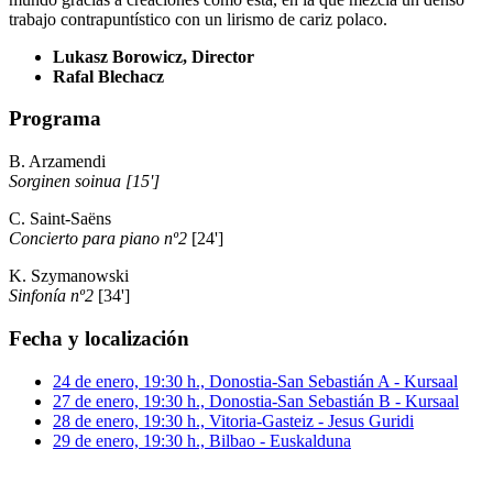
trabajo contrapuntístico con un lirismo de cariz polaco.
Lukasz Borowicz, Director
Rafal Blechacz
Programa
B. Arzamendi
Sorginen soinua [15']
C. Saint-Saëns
Concierto para piano nº2
[24']
K. Szymanowski
Sinfonía nº2
[34']
Fecha y localización
24 de enero, 19:30 h., Donostia-San Sebastián A - Kursaal
27 de enero, 19:30 h., Donostia-San Sebastián B - Kursaal
28 de enero, 19:30 h., Vitoria-Gasteiz - Jesus Guridi
29 de enero, 19:30 h., Bilbao - Euskalduna