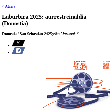
< Atzera
Laburbira 2025: aurrestreinaldia
(Donostia)
Donostia / San Sebastián
2025(e)ko Martxoak 6