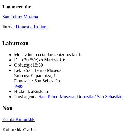
Laguntzen du:
San Telmo Museoa
Iturria:
Donostia Kultura
Laburrean
Mota
Zinema eta ikus-entzunezkoak
Data
2025(e)ko Martxoak 6
Ordutegia
18:30
Lekua
San Telmo Museoa
Zuloaga Enparantza, 1
Donostia / San Sebastián
Web
Hizkuntza
Euskara
Ikusi agenda
San Telmo Museoa
,
Donostia / San Sebastián
Non
Zer da Kulturklik
Kulturklik © 2015