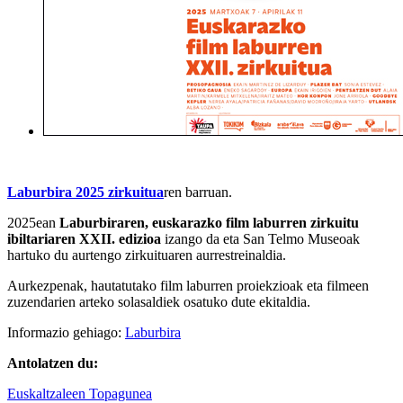
Laburbira 2025 zirkuitua
ren barruan.
2025ean
Laburbiraren, euskarazko film laburren zirkuitu
ibiltariaren XXII. edizioa
izango da eta San Telmo Museoak
hartuko du aurtengo zirkuituaren aurrestreinaldia.
Aurkezpenak, hautatutako film laburren proiekzioak eta filmeen
zuzendarien arteko solasaldiek osatuko dute ekitaldia.
Informazio gehiago:
Laburbira
Antolatzen du:
Euskaltzaleen Topagunea