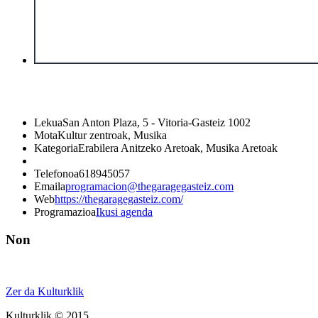
Lekua
San Anton Plaza, 5 - Vitoria-Gasteiz 1002
Mota
Kultur zentroak, Musika
Kategoria
Erabilera Anitzeko Aretoak, Musika Aretoak
Telefonoa
618945057
Emaila
programacion@thegaragegasteiz.com
Web
https://thegaragegasteiz.com/
Programazioa
Ikusi agenda
Non
Zer da Kulturklik
Kulturklik © 2015