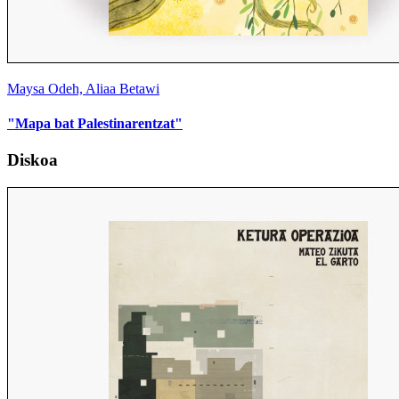
Maysa Odeh, Aliaa Betawi
"Mapa bat Palestinarentzat"
Diskoa