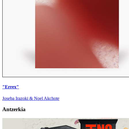
"Errex"
Joseba Irazoki & Noel Akchote
Antzerkia