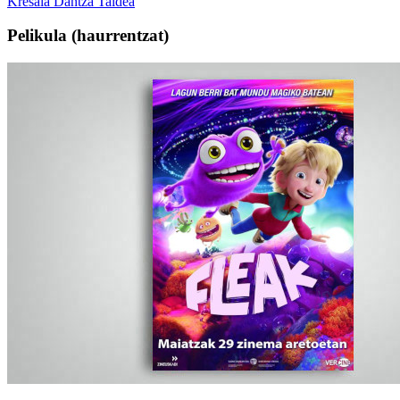
Kresala Dantza Taldea
Pelikula
(haurrentzat)