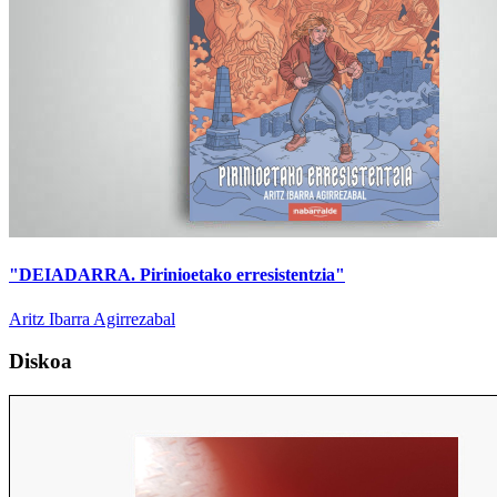
"DEIADARRA. Pirinioetako erresistentzia"
Aritz Ibarra Agirrezabal
Diskoa