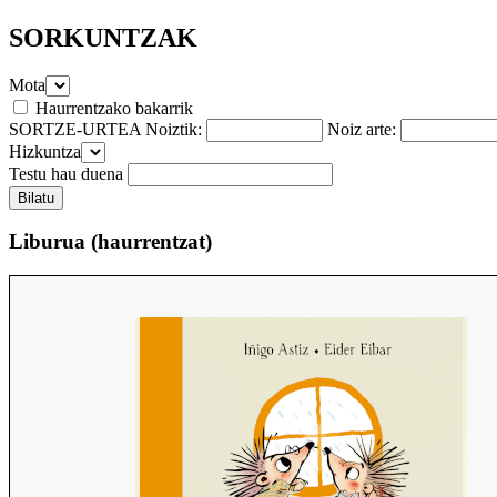
SORKUNTZAK
Mota
Haurrentzako bakarrik
SORTZE-URTEA Noiztik:
Noiz arte:
Hizkuntza
Testu hau duena
Liburua
(haurrentzat)