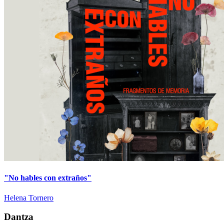
"No hables con extraños"
Helena Tornero
Dantza