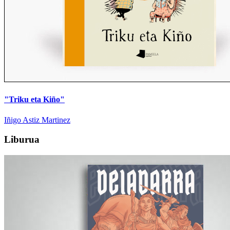
"Triku eta Kiño"
Iñigo Astiz Martinez
Liburua