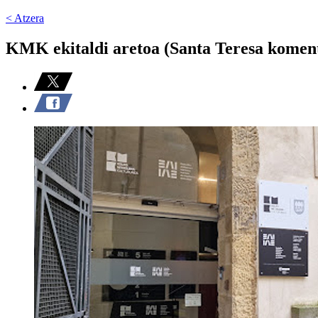
< Atzera
KMK ekitaldi aretoa (Santa Teresa komen