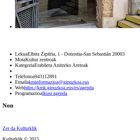
Lekua
Elbira Zipitria, 1 - Donostia-San Sebastián 20003
Mota
Kultur zentroak
Kategoria
Erabilera Anitzeko Aretoak
Telefonoa
943112891
Emaila
kminformazioa@gipuzkoa.eus
Web
https://kmk.gipuzkoa.eus/es/agenda
Programazioa
Ikusi agenda
Non
Zer da Kulturklik
Kulturklik © 2015