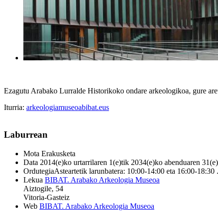
Ezagutu Arabako Lurralde Historikoko ondare arkeologikoa, gure aretoe
Iturria:
arkeologiamuseoabibat.eus
Laburrean
Mota
Erakusketa
Data
2014(e)ko urtarrilaren 1(e)tik 2034(e)ko abenduaren 31(e)
Ordutegia
Asteartetik larunbatera: 10:00-14:00 eta 16:00-18:30 .
Lekua
BIBAT. Arabako Arkeologia Museoa
Aiztogile, 54
Vitoria-Gasteiz
Web
BIBAT. Arabako Arkeologia Museoa