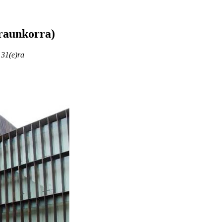
raunkorra)
 31(e)ra