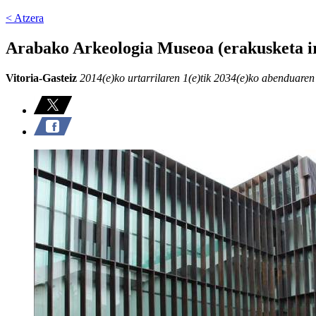
< Atzera
Arabako Arkeologia Museoa (erakusketa i
Vitoria-Gasteiz
2014(e)ko urtarrilaren 1(e)tik 2034(e)ko abenduaren