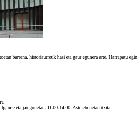
tan barrena, historiaurretik hasi eta gaur egunera arte. Harrapatu egin
ra
 Igande eta jaiegunetan: 11:00-14:00. Astelehenetan itxita