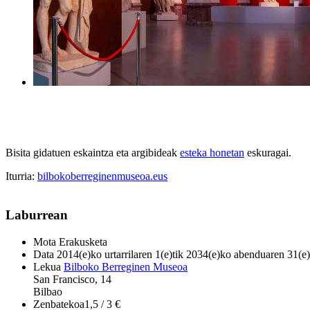
Bisita gidatuen eskaintza eta argibideak
esteka honetan
eskuragai.
Iturria:
bilbokoberreginenmuseoa.eus
Laburrean
Mota
Erakusketa
Data
2014(e)ko urtarrilaren 1(e)tik 2034(e)ko abenduaren 31(e)
Lekua
Bilboko Berreginen Museoa
San Francisco, 14
Bilbao
Zenbatekoa
1,5 / 3 €