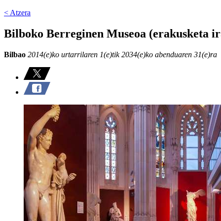
< Atzera
Bilboko Berreginen Museoa (erakusketa ira
Bilbao
2014(e)ko urtarrilaren 1(e)tik 2034(e)ko abenduaren 31(e)ra