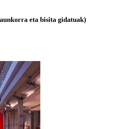
unkorra eta bisita gidatuak)