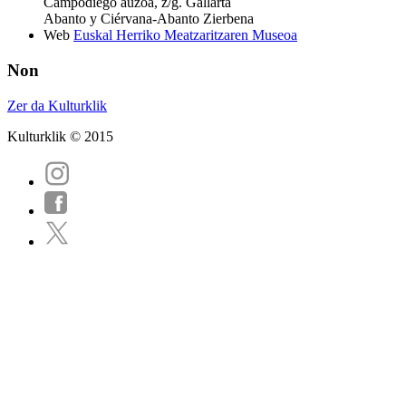
Campodiego auzoa, z/g. Gallarta
Abanto y Ciérvana-Abanto Zierbena
Web
Euskal Herriko Meatzaritzaren Museoa
Non
Zer da Kulturklik
Kulturklik © 2015