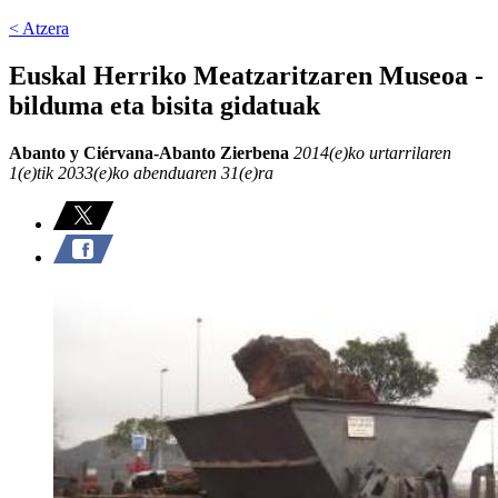
< Atzera
Euskal Herriko Meatzaritzaren Museoa -
bilduma eta bisita gidatuak
Abanto y Ciérvana-Abanto Zierbena
2014(e)ko urtarrilaren
1(e)tik 2033(e)ko abenduaren 31(e)ra