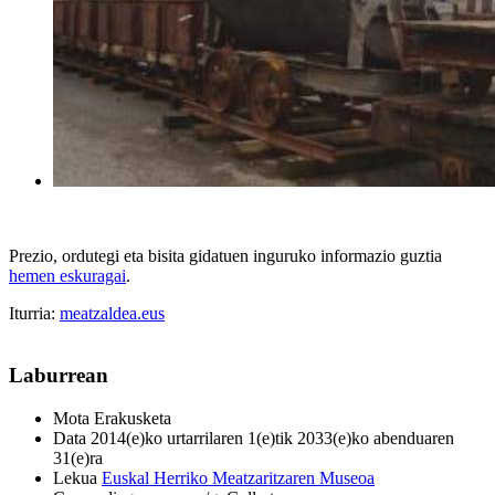
Prezio, ordutegi eta bisita gidatuen inguruko informazio guztia
hemen eskuragai
.
Iturria:
meatzaldea.eus
Laburrean
Mota
Erakusketa
Data
2014(e)ko urtarrilaren 1(e)tik 2033(e)ko abenduaren
31(e)ra
Lekua
Euskal Herriko Meatzaritzaren Museoa