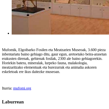
Mufomik, Elgoibarko Fosilen eta Meatzarien Museoak,
3.600 pieza
inbentariatu baino gehiago ditu, gaur egun, aretoetako beira-arasetan
erakusten direnak, gehienak fosilak, 2300 ale baino gehiagorekin.
Horiekin batera, mineralak, lurpeko fauna, malakologia,
meatzaritzako elementuak eta burezurrak eta animalia askoren
eskeletoak ere ikus daitezke museoan.
Iturria:
mufomi.org
Laburrean