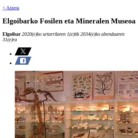
< Atzera
Elgoibarko Fosilen eta Mineralen Museoa
Elgoibar
2020(e)ko urtarrilaren 1(e)tik 2034(e)ko abenduaren
31(e)ra