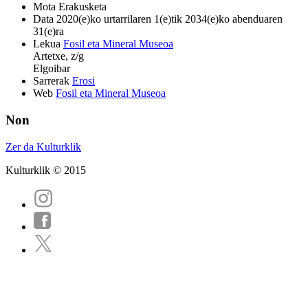
Mota
Erakusketa
Data
2020(e)ko urtarrilaren 1(e)tik 2034(e)ko abenduaren
31(e)ra
Lekua
Fosil eta Mineral Museoa
Artetxe, z/g
Elgoibar
Sarrerak
Erosi
Web
Fosil eta Mineral Museoa
Non
Zer da Kulturklik
Kulturklik © 2015