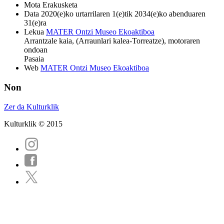
Mota
Erakusketa
Data
2020(e)ko urtarrilaren 1(e)tik 2034(e)ko abenduaren
31(e)ra
Lekua
MATER Ontzi Museo Ekoaktiboa
Arrantzale kaia, (Arraunlari kalea-Torreatze), motoraren
ondoan
Pasaia
Web
MATER Ontzi Museo Ekoaktiboa
Non
Zer da Kulturklik
Kulturklik © 2015