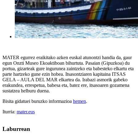
MATER egurrez eraikitako azken euskal atunontzi handia da, gaur
egun Onzti Museo Ekoaktiboan bihurtuta. Pasaian (Gipuzkoa) du
portua, gizarteak gure ingurunea zaintzeko eta babesteko elkartu eta
parte hartzeko gune ezin hobea. Itsasontziaren kapitaina ITSAS
GELA – AULA DEL MAR elkartea da. Irabazi asmorik gabeko
erakundea, errespetua, babesa eta, batez ere, itsasoaren gozamena
sustatzea helburu duena.
Bisita gidatuei buruzko informazioa
hemen
.
Iturria:
mater.eus
Laburrean