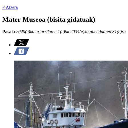
< Atzera
Mater Museoa (bisita gidatuak)
Pasaia
2020(e)ko urtarrilaren 1(e)tik 2034(e)ko abenduaren 31(e)ra