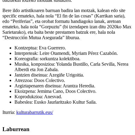
batzuekin lotzeko moduak sustatzen.
Bere ildo artistikoaren barruan badira lan motzak, kalean edo site
specific emateko, hala nola “El fin de las cosas” (Karrikan saria),
edo “Periferias”, eta orobat formatu handiagoko lanak, aretoan
emateko, hala nola “Gorpuztu” (bi izendapen izan ditu 2020ko Max
Sarietarako), eta baita beste prestamen batzuk ere, hala nola
“Destrucción Mutua Asegurada” liburua.
Kontzeptua: Eva Guerrero.
Interpreteak: Leire Otamendi, Myriam Pérez Cazabón.
Koreografia: sorkuntza kolektiboa.
Musika, konposizioa: Yolanda Bustillo, Carla Sevilla, Nerea
Alberdi eta Jon Zabala.
Jantzien diseinua: Azegiñe Urigoitia.
Atrezzoa: Doos Colectivo.
Argiztapenaren diseinua: Arantza Heredia.
Ekoizpena: Jemima Cano, Doos Colectivo.
Koprodukzioa: Anesvad.
Babeslea: Eusko Jaurlaritzako Kultur Saila.
Iturria:
kulturabarrutik.eus/
Laburrean