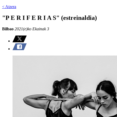
< Atzera
"P E R I F E R I A S" (estreinaldia)
Bilbao
2021(e)ko Ekainak 3