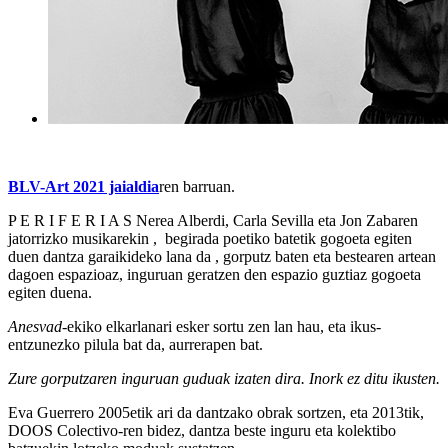
BLV-Art 2021 jaialdia
ren barruan.
P E R I F E R I A S
Nerea Alberdi, Carla Sevilla eta Jon Zabaren
jatorrizko musikarekin , begirada poetiko batetik
gogoeta egiten
duen dantza garaikideko lana da , gorputz baten eta bestearen artean
dagoen espazioaz, inguruan geratzen den espazio guztiaz gogoeta
egiten duena
.
Anesvad
-ekiko elkarlanari esker sortu zen lan hau, eta ikus-
entzunezko pilula bat da, aurrerapen bat.
Zure gorputzaren inguruan guduak izaten dira.
Inork ez ditu ikusten.
Eva Guerrero 2005etik ari da dantzako obrak sortzen, eta 2013tik,
DOOS Colectivo-ren bidez, dantza beste inguru eta kolektibo