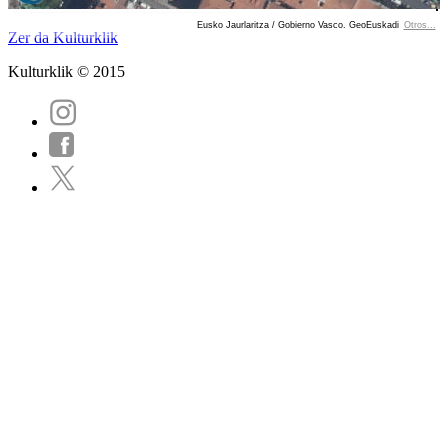
Eusko Jaurlaritza / Gobierno Vasco. GeoEuskadi
Otros...
Ver localización en GoogleMaps
Zer da Kulturklik
Kulturklik © 2015