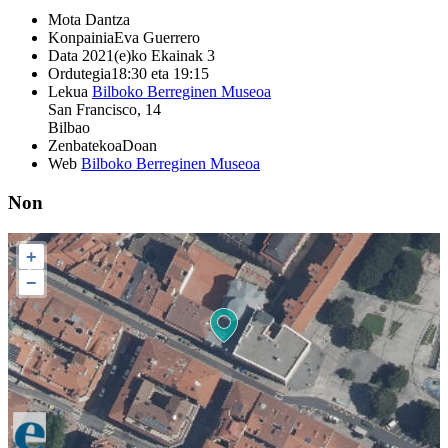
Mota
Dantza
Konpainia
Eva Guerrero
Data
2021(e)ko Ekainak 3
Ordutegia
18:30 eta 19:15
Lekua
Bilboko Berreginen Museoa
San Francisco, 14
Bilbao
Zenbatekoa
Doan
Web
Bilboko Berreginen Museoa
Non
+
−