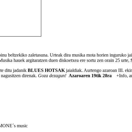
nu beltzekiko zaletasuna. Urteak dira musika mota horien inguruko jaia
 Musika hauek argitaratzen duen diskoetxea ere sortu zen orain 25 urte,
ete ditu jadanik
BLUES HOTSAK
jaialdiak. Aurtengo azaroan III. ek
 nagusitzen direnak.
Goza dezagun!
Azaroaren 19tik 28ra
+Info, ar
IMONE´s music