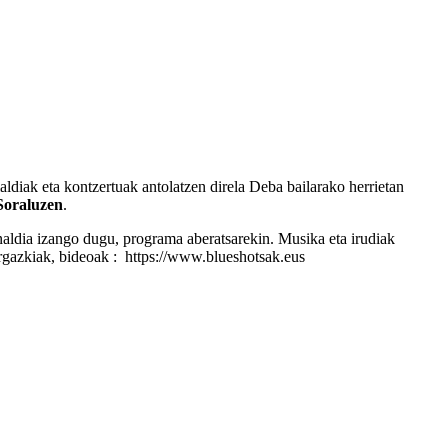
ldiak eta kontzertuak antolatzen direla Deba bailarako herrietan
Soraluzen
.
inaldia izango dugu, programa aberatsarekin. Musika eta irudiak
gazkiak, bideoak :
https://www.blueshotsak.eus