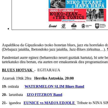
Aspaldikoa da Gipuzkoako txoko honetan blues, jazz eta horrelako doi
(Debajazz jaialdia, Ibetondoko jazz jaialdia, Jazz-Blues zirkuitua…).
Pandemiari aurre eginez (beharrezko neurri guztiak hartuta), bi urte b
tartekatuko dira bertan, eta aurten ere emakumeak dira programazioan
BLUES HOTSAK
- EGITARAUA
Azaroak 19tik 28ra
Herriko Antzokia. 20:00
19-
ostirala
WATERMELON SLIM Blues Band
20-
larunbata
IZO FITZROY Band
21-
igandea
EUNICE vs MADJA EDJOLE
Tribute to NINA S