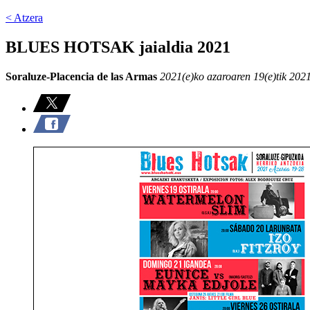
< Atzera
BLUES HOTSAK jaialdia 2021
Soraluze-Placencia de las Armas
2021(e)ko azaroaren 19(e)tik 2021