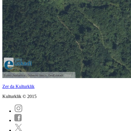
Eusko Jaurlaritza / Gobierno Vasco. GeoEuskadi
Otros...
Ver localización en GoogleMaps
Zer da Kulturklik
Kulturklik © 2015