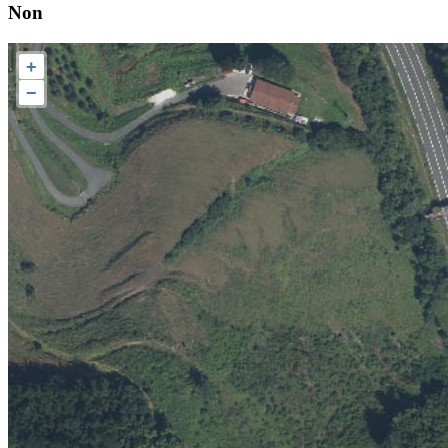
Non
+
−