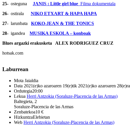
25-
osteguna
JANIS : Little girl blue
Filma dokumentala
26-
ostirala
NIKO ETXART & HAPA HAPA
27
- larunbata
KOKO-JEAN & THE TONICS
28-
igandea
MUSIKA ESKOLA – konboak
Blues argazki erakusketa ALEX RODRIGUEZ CRUZ
hotsak.com
Laburrean
Mota
Jaialdia
Data
2021(e)ko azaroaren 19(e)tik 2021(e)ko azaroaren 28(e)ra
Ordutegia
20:00
Lekua
Herri Antzokia (Soraluze-Placencia de las Armas)
Baltegieta, 2
Soraluze-Placencia de las Armas
Zenbatekoa
10 €
Hizkuntza
Elebietan
Web
Herri Antzokia (Soraluze-Placencia de las Armas)