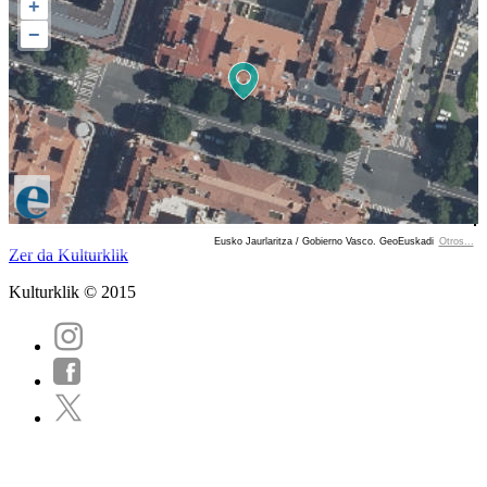
+
−
Eusko Jaurlaritza / Gobierno Vasco. GeoEuskadi
Otros...
Ver localización en GoogleMaps
Zer da Kulturklik
Kulturklik © 2015