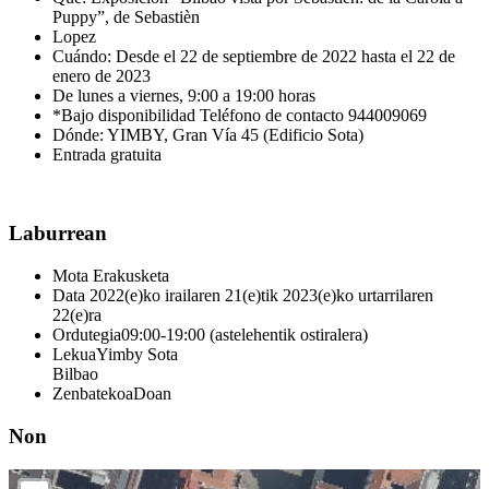
Puppy”, de Sebastièn
Lopez
Cuándo: Desde el 22 de septiembre de 2022 hasta el 22 de
enero de 2023
De lunes a viernes, 9:00 a 19:00 horas
*Bajo disponibilidad Teléfono de contacto 944009069
Dónde: YIMBY, Gran Vía 45 (Edificio Sota)
Entrada gratuita
Laburrean
Mota
Erakusketa
Data
2022(e)ko irailaren 21(e)tik 2023(e)ko urtarrilaren
22(e)ra
Ordutegia
09:00-19:00 (astelehentik ostiralera)
Lekua
Yimby Sota
Bilbao
Zenbatekoa
Doan
Non