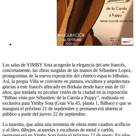
Las salas de YIMBY Sota acogerán la elegancia del arte francés,
concretamente, las obras surgidas de las manos de Sébastien Lopez,
protagonistas de la nueva exposición del céntrico espacio bilbaíno.
Así, la propia Villa se convierte en pintura, escultura y arquitectura
gracias a este francés afincado en Bizkaia desde hace más de 10
años, que traslada su peculiar visión de la ciudad en la exposición
“Bilbao vista por Sébastien: de la Carola a Puppy”, realizada en
exclusiva para Yimby Sota (Gran Vía 45, planta 1, Bilbao) y que se
inaugura el próximo 21 de septiembre y permanecerá abierta al
público a partir del jueves 22 de septiembre.
La muestra, que aúna una treintena de obras entre cuadros acrílicos
y al óleo, dibujos, acuarelas y esculturas de metal y cartón,
permanecerá en Yimby Sota hasta el próximo 22 de enero. En ellas,