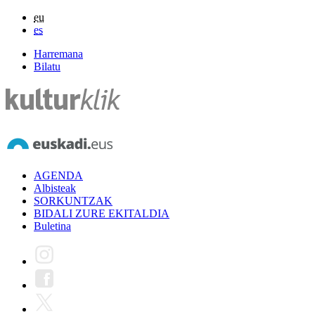
eu
es
Harremana
Bilatu
AGENDA
Albisteak
SORKUNTZAK
BIDALI ZURE EKITALDIA
Buletina