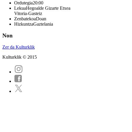
Ordutegia
20:00
Lekua
Hegoalde Gizarte Etxea
Vitoria-Gasteiz
Zenbatekoa
Doan
Hizkuntza
Gaztelania
Non
Zer da Kulturklik
Kulturklik © 2015