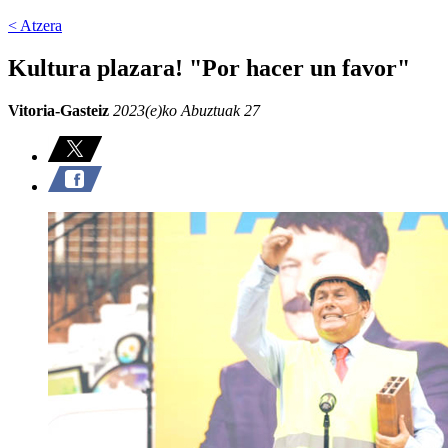
< Atzera
Kultura plazara! "Por hacer un favor"
Vitoria-Gasteiz
2023(e)ko Abuztuak 27