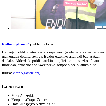
Kultura plazara!
jaialdiaren barne.
Hautagai politiko batek aurre-kanpainan, garaile bezala agertzen den
mementuan desagertzen da. Beldur eszeniko agerraldi bat jasatzen
duelako. Alderdiak, publikoarekin konplizitatean, ustezko afiliatuak
funtzioan, ezinezko edo ia-ezinezko konponbidea bilatuko dute…
Iturria:
vitoria-gasteiz.org
Laburrean
Mota
Antzerkia
Konpainia
Trapu Zaharra
Data
2023(e)ko Abuztuak 27