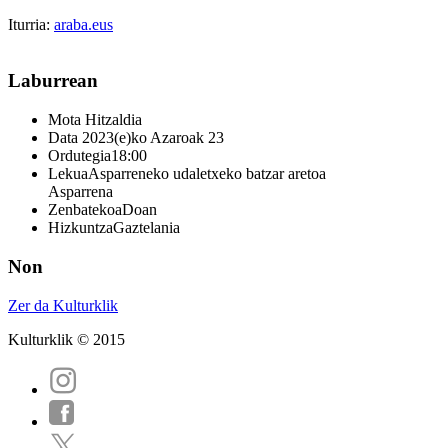
Iturria:
araba.eus
Laburrean
Mota
Hitzaldia
Data
2023(e)ko Azaroak 23
Ordutegia
18:00
Lekua
Asparreneko udaletxeko batzar aretoa
Asparrena
Zenbatekoa
Doan
Hizkuntza
Gaztelania
Non
Zer da Kulturklik
Kulturklik © 2015