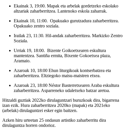
Ekainak 3, 19:00. Mapak eta arbelak gordetzeko eskolako
altzariak zaharberritzea. Lantenoko eskola zaharrak.
Ekainak 10, 11:00. Opakuako gurutzadura zaharberritzea.
Opakuako zentro soziala.
Irailak 23, 11:30. Hil-andak zaharberritzea. Markizko Zentro
Soziala.
Urriak 19, 18:00. Bizente Goikoetxearen eskultura
mantentzea. Santiña ermita, Bixente Gokoetxea plaza,
Aramaio.
Azaroak 10, 18:00 Ehun liturgikoak kontserbatzea eta
zaharberritzea. Eltziegoko maisu-maistren etxea.
Azaroak 23, 18:00 Néstor Basterretxearen Araba eskultura
zaharberritzea. Asparreneko udaletxeko batzar aretoa.
Hitzaldi guztiak 2022ko dirulaguntzari buruzkoak dira, bigarrena
izan ezik. Hura zaharberritzea 2020ko (mapak) eta 2021eko
(arbelak) dirulaguntzei esker egin baitzen.
Azken hiru urteetan 25 ondasun artistiko zaharberritu dira
dirulaguntza horren ondorioz.