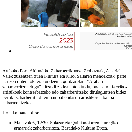
Arabako Foru Aldundiko Zaharberrikuntza Zerbitzuak, Ana del
Valek zuzentzen duen Kultura eta Kirol Sailaren mendekoak, parte
hartzen duten toki erakundeen laguntzarekin, "Araban
zaharberritzen dugu" hitzaldi zikloa antolatu du, ondasun historiko-
artistikoak kontserbatzeko edo zaharberritzeko dirulaguntzen bidez
berriki zaharberritu diren hainbat ondasun artistikoren balioa
nabarmentzeko.
Honako hauek dira:
Maiatzak 6, 12:30. Salazar eta Quintanotarren jauregiko
armarriak zaharberritzea. Bastidako Kultura Etxea.