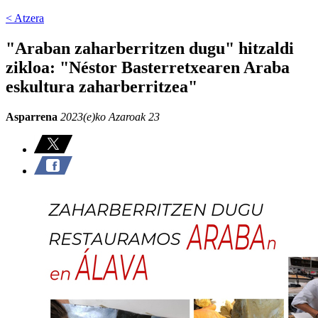
< Atzera
"Araban zaharberritzen dugu" hitzaldi
zikloa: "Néstor Basterretxearen Araba
eskultura zaharberritzea"
Asparrena
2023(e)ko Azaroak 23