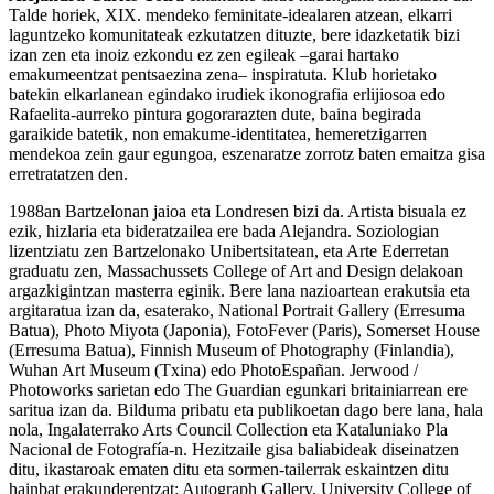
Talde horiek, XIX. mendeko feminitate-idealaren atzean, elkarri
laguntzeko komunitateak ezkutatzen dituzte, bere idazketatik bizi
izan zen eta inoiz ezkondu ez zen egileak –garai hartako
emakumeentzat pentsaezina zena– inspiratuta. Klub horietako
batekin elkarlanean egindako irudiek ikonografia erlijiosoa edo
Rafaelita-aurreko pintura gogorarazten dute, baina begirada
garaikide batetik, non emakume-identitatea, hemeretzigarren
mendekoa zein gaur egungoa, eszenaratze zorrotz baten emaitza gisa
erretratatzen den.
1988an Bartzelonan jaioa eta Londresen bizi da. Artista bisuala ez
ezik, hizlaria eta bideratzailea ere bada Alejandra. Soziologian
lizentziatu zen Bartzelonako Unibertsitatean, eta Arte Ederretan
graduatu zen, Massachussets College of Art and Design delakoan
argazkigintzan masterra eginik. Bere lana nazioartean erakutsia eta
argitaratua izan da, esaterako, National Portrait Gallery (Erresuma
Batua), Photo Miyota (Japonia), FotoFever (Paris), Somerset House
(Erresuma Batua), Finnish Museum of Photography (Finlandia),
Wuhan Art Museum (Txina) edo PhotoEspañan. Jerwood /
Photoworks sarietan edo The Guardian egunkari britainiarrean ere
saritua izan da. Bilduma pribatu eta publikoetan dago bere lana, hala
nola, Ingalaterrako Arts Council Collection eta Kataluniako Pla
Nacional de Fotografía-n. Hezitzaile gisa baliabideak diseinatzen
ditu, ikastaroak ematen ditu eta sormen-tailerrak eskaintzen ditu
hainbat erakunderentzat: Autograph Gallery, University College of