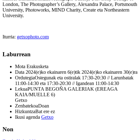
London, The Photographer’s Gallery, Alexandra Palace, Portsmouth
University, Photoworks, MIND Charity, Create eta Northeastern
University.
Iturria:
getxophoto.com
Laburrean
Mota
Erakusketa
Data
2024(e)ko ekainaren 6(e)tik 2024(e)ko ekainaren 30(e)ra
Ordutegia
Ostegunak eta ostiralak 17:30-20:30 // Larunbatak
11:00-14:30 eta 17:30-20:30 // Igandean 11:00-14:30
Lekua
PUNTA BEGOÑA GALERIAK (EREAGA
KAIA/MUELLE 6)
Getxo
Zenbatekoa
Doan
Hizkuntza
Bat ere ez
Ikusi agenda
Getxo
Non