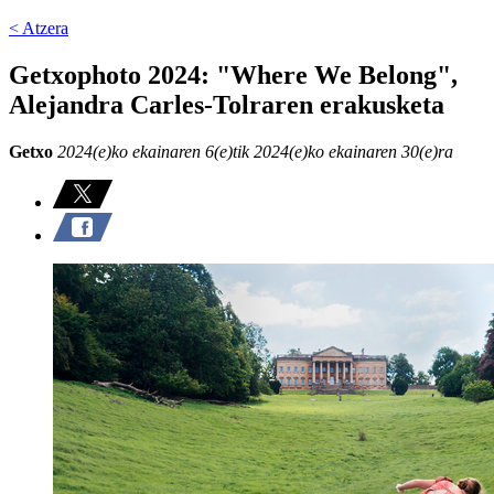
< Atzera
Getxophoto 2024: "Where We Belong",
Alejandra Carles-Tolraren erakusketa
Getxo
2024(e)ko ekainaren 6(e)tik 2024(e)ko ekainaren 30(e)ra