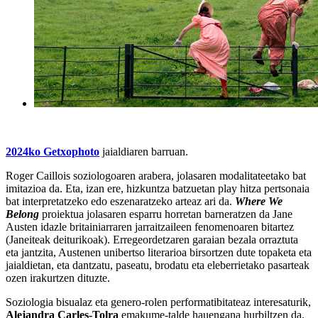
2024ko Getxophoto
jaialdiaren barruan.
Roger Caillois soziologoaren arabera, jolasaren modalitateetako bat
imitazioa da. Eta, izan ere, hizkuntza batzuetan
play
hitza pertsonaia
bat interpretatzeko edo eszenaratzeko arteaz ari da.
Where We
Belong
proiektua jolasaren esparru horretan barneratzen da Jane
Austen idazle britainiarraren jarraitzaileen fenomenoaren bitartez
(Janeiteak deiturikoak). Erregeordetzaren garaian bezala orraztuta
eta jantzita, Austenen unibertso literarioa birsortzen dute topaketa eta
jaialdietan, eta dantzatu, paseatu, brodatu eta eleberrietako pasarteak
ozen irakurtzen dituzte.
Soziologia bisualaz eta genero-rolen performatibitateaz interesaturik,
Alejandra Carles-Tolra
emakume-talde hauengana hurbiltzen da.