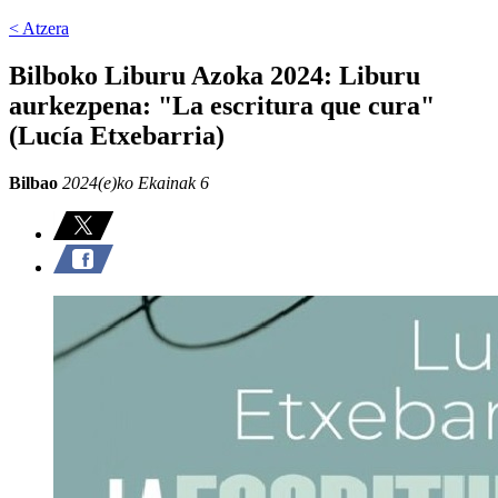
< Atzera
Bilboko Liburu Azoka 2024: Liburu
aurkezpena: "La escritura que cura"
(Lucía Etxebarria)
Bilbao
2024(e)ko Ekainak 6