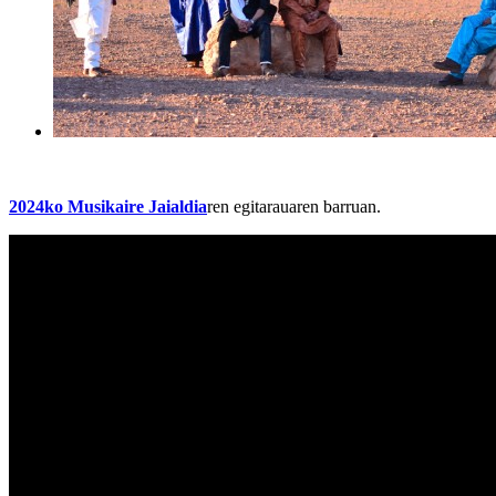
2024ko Musikaire Jaialdia
ren egitarauaren barruan.