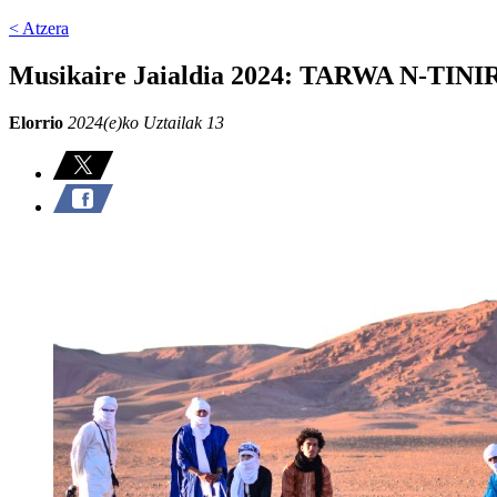
< Atzera
Musikaire Jaialdia 2024: TARWA N-TINI
Elorrio
2024(e)ko Uztailak 13