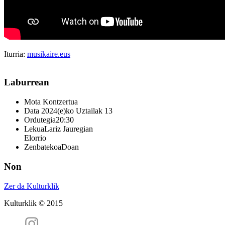
Iturria:
musikaire.eus
Laburrean
Mota
Kontzertua
Data
2024(e)ko Uztailak 13
Ordutegia
20:30
Lekua
Lariz Jauregian
Elorrio
Zenbatekoa
Doan
Non
Zer da Kulturklik
Kulturklik © 2015